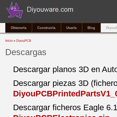
Obtenerla
Construirla
Usarla
Blog
Diyou
Se encuentra usted aquí
Inicio
»
DiyouPCB
Descargas
Descargar planos 3D en Aut
Descargar piezas 3D (ficheros
DiyouPCBPrintedPartsV1_0
Descargar ficheros Eagle 6.1 