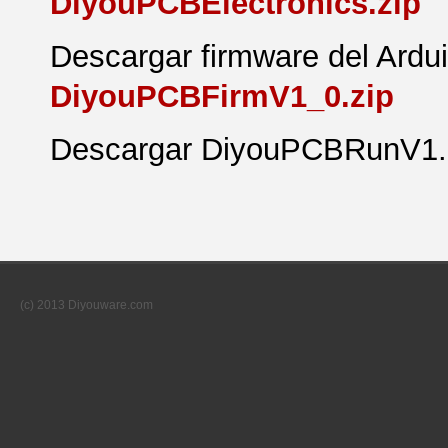
DiyouPCBElectronics.zip
Descargar firmware del Ard
DiyouPCBFirmV1_0.zip
Descargar DiyouPCBRunV1
(c) 2013 Diyouware.com